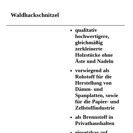
Waldhackschnitzel
qualitativ
hochwertigere,
gleichmäßig
zerkleinerte
Holzstücke ohne
Äste und Nadeln
v
orwiegend als
Rohstoff für die
Herstellung von
Dämm- und
Spanplatten, sowie
für die Papier- und
Zellstoffindustrie
a
l
s Brennstoff in
Privathaushalten
einsetzbar auf